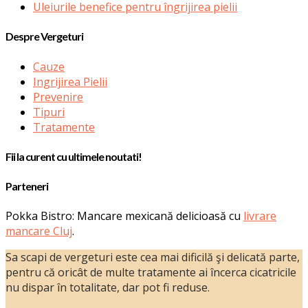
Uleiurile benefice pentru îngrijirea pielii
Despre Vergeturi
Cauze
Ingrijirea Pielii
Prevenire
Tipuri
Tratamente
Fii la curent cu ultimele noutati!
Parteneri
Pokka Bistro: Mancare mexicană delicioasă cu
livrare
mancare Cluj
.
Sa scapi de vergeturi este cea mai dificilă şi delicată parte,
pentru că oricât de multe tratamente ai încerca cicatricile
nu dispar în totalitate, dar pot fi reduse.