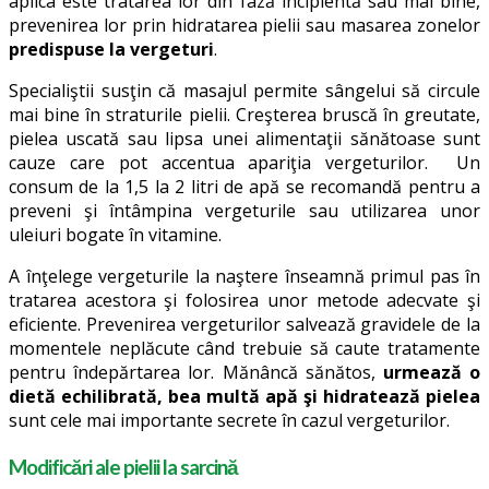
aplica este tratarea lor din fază incipientă sau mai bine,
prevenirea lor prin hidratarea pielii sau masarea zonelor
predispuse la vergeturi
.
Specialiştii susţin că masajul permite sângelui să circule
mai bine în straturile pielii. Creşterea bruscă în greutate,
pielea uscată sau lipsa unei alimentaţii sănătoase sunt
cauze care pot accentua apariţia vergeturilor. Un
consum de la 1,5 la 2 litri de apă se recomandă pentru a
preveni şi întâmpina vergeturile sau utilizarea unor
uleiuri bogate în vitamine.
A înţelege vergeturile la naştere înseamnă primul pas în
tratarea acestora şi folosirea unor metode adecvate şi
eficiente. Prevenirea vergeturilor salvează gravidele de la
momentele neplăcute când trebuie să caute tratamente
pentru îndepărtarea lor. Mănâncă sănătos,
urmează o
dietă echilibrată, bea multă apă şi hidratează pielea
sunt cele mai importante secrete în cazul vergeturilor.
Modificări ale pielii la sarcină