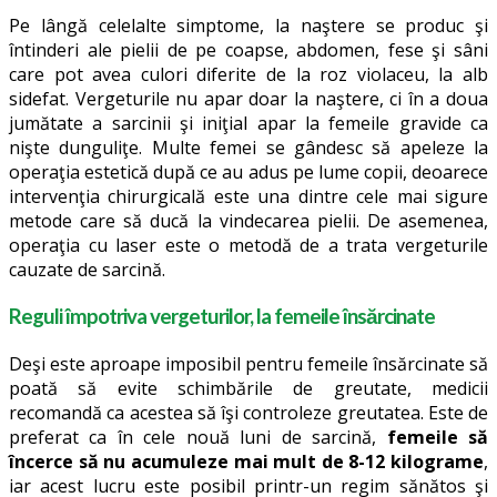
Pe lângă celelalte simptome, la naştere se produc şi
întinderi ale pielii de pe coapse, abdomen, fese şi sâni
care pot avea culori diferite de la roz violaceu, la alb
sidefat. Vergeturile nu apar doar la naştere, ci în a doua
jumătate a sarcinii şi iniţial apar la femeile gravide ca
nişte dunguliţe. Multe femei se gândesc să apeleze la
operaţia estetică după ce au adus pe lume copii, deoarece
intervenţia chirurgicală este una dintre cele mai sigure
metode care să ducă la vindecarea pielii. De asemenea,
operaţia cu laser este o metodă de a trata vergeturile
cauzate de sarcină.
Reguli împotriva vergeturilor, la femeile însărcinate
Deşi este aproape imposibil pentru femeile însărcinate să
poată să evite schimbările de greutate, medicii
recomandă ca acestea să îşi controleze greutatea. Este de
preferat ca în cele nouă luni de sarcină,
femeile să
încerce să nu acumuleze mai mult de 8-12 kilograme
,
iar acest lucru este posibil printr-un regim sănătos şi