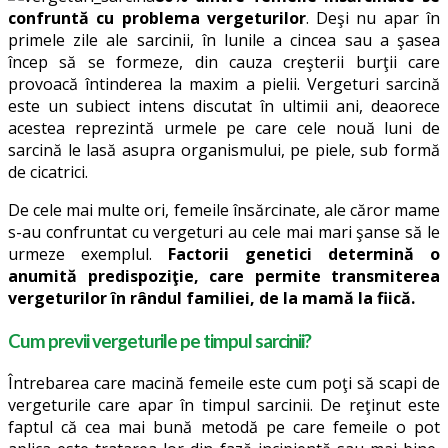
confruntă cu problema vergeturilor
. Deşi nu apar în
primele zile ale sarcinii, în lunile a cincea sau a şasea
încep să se formeze, din cauza creşterii burţii care
provoacă întinderea la maxim a pielii. Vergeturi sarcină
este un subiect intens discutat în ultimii ani, deaorece
acestea reprezintă urmele pe care cele nouă luni de
sarcină le lasă asupra organismului, pe piele, sub formă
de cicatrici.
De cele mai multe ori, femeile însărcinate, ale căror mame
s-au confruntat cu vergeturi au cele mai mari şanse să le
urmeze exemplul.
Factorii genetici determină o
anumită predispoziţie, care permite transmiterea
vergeturilor în rândul familiei, de la mamă la fiică.
Cum previi vergeturile pe timpul sarcinii?
Întrebarea care macină femeile este cum poţi să scapi de
vergeturile care apar în timpul sarcinii. De reţinut este
faptul că cea mai bună metodă pe care femeile o pot