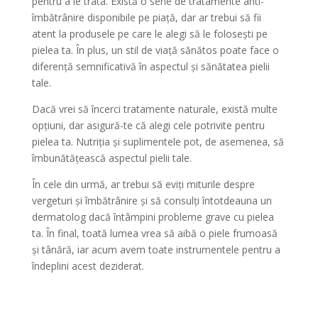
pentru a le trata. Există o serie de tratamente anti-
îmbătrânire disponibile pe piață, dar ar trebui să fii
atent la produsele pe care le alegi să le folosești pe
pielea ta. În plus, un stil de viață sănătos poate face o
diferență semnificativă în aspectul și sănătatea pielii
tale.
Dacă vrei să încerci tratamente naturale, există multe
opțiuni, dar asigură-te că alegi cele potrivite pentru
pielea ta. Nutriția și suplimentele pot, de asemenea, să
îmbunătățească aspectul pielii tale.
În cele din urmă, ar trebui să eviți miturile despre
vergeturi și îmbătrânire și să consulți întotdeauna un
dermatolog dacă întâmpini probleme grave cu pielea
ta. În final, toată lumea vrea să aibă o piele frumoasă
și tânără, iar acum avem toate instrumentele pentru a
îndeplini acest deziderat.