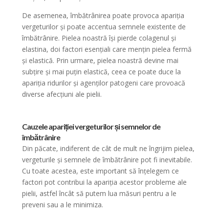
De asemenea, îmbătrânirea poate provoca apariția
vergeturilor și poate accentua semnele existente de
îmbătrânire. Pielea noastră își pierde colagenul și
elastina, doi factori esențiali care mențin pielea fermă
și elastică. Prin urmare, pielea noastră devine mai
subțire și mai puțin elastică, ceea ce poate duce la
apariția ridurilor și agenților patogeni care provoacă
diverse afecțiuni ale pielii.
Cauzele apariției vergeturilor și semnelor de
îmbătrânire
Din păcate, indiferent de cât de mult ne îngrijim pielea,
vergeturile și semnele de îmbătrânire pot fi inevitabile.
Cu toate acestea, este important să înțelegem ce
factori pot contribui la apariția acestor probleme ale
pielii, astfel încât să putem lua măsuri pentru a le
preveni sau a le minimiza.