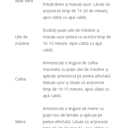
Aloe Vera
îmbătrânire și masați ușor. Lăsați să
acționeze timp de 15-20 de minute,
apoi clătiți cu apă caldă.
Încălziți puțin ulei de măsline și
Ulei de
masați ușor pielea cu acesta timp de
măsline
10-15 minute. Apoi clătiți cu apă
caldă.
Amestecați o lingură de cafea
măcinată cu puțin ulei de măsline și
aplicați amestecul pe pielea afectată.
Cafea
Masați ușor și lăsați să acționeze
timp de 10-15 minute, apoi clătiți cu
apă caldă.
Amestecați o lingură de miere cu
puțin suc de lămâie și aplicați pe
Miere
pielea afectată. Lăsați să acționeze