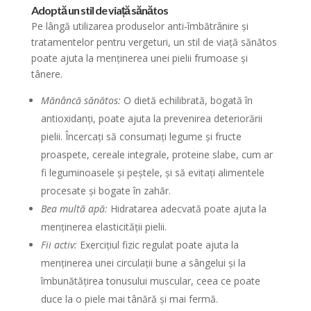
Adoptă un stil de viață sănătos
Pe lângă utilizarea produselor anti-îmbătrânire și
tratamentelor pentru vergeturi, un stil de viață sănătos
poate ajuta la menținerea unei pielii frumoase și
tânere.
Mănâncă sănătos:
O dietă echilibrată, bogată în
antioxidanți, poate ajuta la prevenirea deteriorării
pielii. Încercați să consumați legume și fructe
proaspete, cereale integrale, proteine slabe, cum ar
fi leguminoasele și peștele, și să evitați alimentele
procesate și bogate în zahăr.
Bea multă apă:
Hidratarea adecvată poate ajuta la
menținerea elasticității pielii.
Fii activ:
Exercițiul fizic regulat poate ajuta la
menținerea unei circulații bune a sângelui și la
îmbunătățirea tonusului muscular, ceea ce poate
duce la o piele mai tânără și mai fermă.