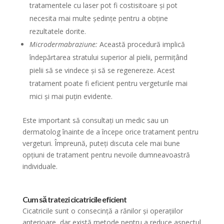
tratamentele cu laser pot fi costisitoare și pot
necesita mai multe ședințe pentru a obține
rezultatele dorite.
Microdermabraziune:
Această procedură implică
îndepărtarea stratului superior al pielii, permițând
pielii să se vindece și să se regenereze. Acest
tratament poate fi eficient pentru vergeturile mai
mici și mai puțin evidente.
Este important să consultați un medic sau un
dermatolog înainte de a începe orice tratament pentru
vergeturi. Împreună, puteți discuta cele mai bune
opțiuni de tratament pentru nevoile dumneavoastră
individuale.
Cum să tratezi cicatricile eficient
Cicatricile sunt o consecință a rănilor și operațiilor
anterioare, dar există metode pentru a reduce aspectul