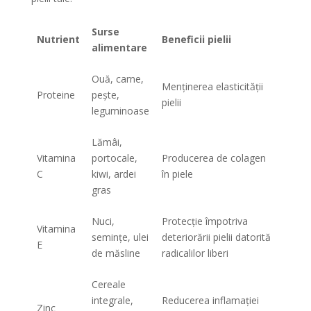
Surse
Nutrient
Beneficii pielii
alimentare
Ouă, carne,
Menținerea elasticității
Proteine
pește,
pielii
leguminoase
Lămâi,
Vitamina
portocale,
Producerea de colagen
C
kiwi, ardei
în piele
gras
Nuci,
Protecție împotriva
Vitamina
semințe, ulei
deteriorării pielii datorită
E
de măsline
radicalilor liberi
Cereale
integrale,
Reducerea inflamației
Zinc