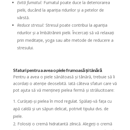
Evită fumatul:
Fumatul poate duce la deteriorarea
pielii, ducând la apariția ridurilor și a petelor de
vârstă.
Reduce stresul:
Stresul poate contribui la apariția
ridurilor și a îmbătrânirii pielii. Încercați să vă relaxați
prin meditație, yoga sau alte metode de reducere a
stresului.
Sfaturi pentru a avea o piele frumoasă și tânără
Pentru a avea o piele sănătoasă și tânără, trebuie să îi
acordați o atenție deosebită. Iată câteva sfaturi care vă
pot ajuta să vă mențineți pielea fermă și strălucitoare:
Curățați-și pielea în mod regulat. Spălați-vă fața cu
apă caldă și un săpun delicat, potrivit tipului dvs. de
piele.
Folosiți o cremă hidratantă zilnică. Alegeți o cremă