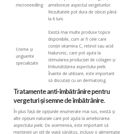
microneedling
amelioreze aspectul vergeturilor.
Rezultatele pot dura de obicei până
la 6 luni.
Există mai multe produse topice
disponibile, cum ar fi cele care
conțin vitamina C, retinol sau acid
Creme și
hialuronic, care pot ajuta la
unguente
stimularea producției de colagen și
specializate
îmbunătățirea aspectului pielii.
Înainte de utilizare, este important
să discutați cu un dermatolog.
Tratamente anti-îmbătrânire pentru
vergeturi și semne de îmbătrânire.
În plus față de opțiunile enumerate mai sus, există și
alte opțiuni naturale care pot ajuta la ameliorarea
aspectului pielii. De asemenea, este important să
mențineți un stil de viață sănătos, inclusiv o alimentație