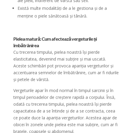
ale pielii, indiferent de vârstă sau sex.
Există multe modalități de a le gestiona și de a
menține o piele sănătoasă și tânără.
Pielea matură: Cum afectează vergeturile și
îmbătrânirea
Cu trecerea timpului, pielea noastră își pierde
elasticitatea, devenind mai subțire și mai uscată.
Aceste schimbări pot provoca apariția vergeturilor și
accentuarea semnelor de îmbătrânire, cum ar fi ridurile
și petele de vârstă.
Vergeturile apar în mod normal în timpul sarcinii și în
timpul perioadelor de creștere rapidă a corpului. Însă,
odată cu trecerea timpului, pielea noastră își pierde
capacitatea de a se întinde și de a se contracta, ceea
ce poate duce la apariția vergeturilor. Acestea apar de
obicei în zonele unde pielea este mai subțire, cum ar fi
brațele, coapsele și abdomenul.