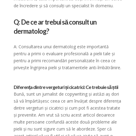
de încredere și să consulți un specialist în domeniu.
Q: De ce ar trebui să consult un
dermatolog?
A: Consultarea unui dermatolog este importantă
pentru a primi o evaluare profesională a pielii tale și
pentru a primi recomandări personalizate în ceea ce
privește îngrijirea pielii și tratamentele anti-îmbătrânire.
Diferența dintre vergeturi și cicatrici: Ce trebuie să știi
Bună, sunt un jurnalist de copywriting și astăzi aș dori
să vă împărtășesc ceea ce am învățat despre diferența
dintre vergeturi și cicatrici și cum pot fi acestea tratate
și prevenite. Am vrut să scriu acest articol deoarece
multe persoane confundă aceste două probleme ale
pielii și nu sunt sigure cum să le abordeze. Sper că
acest articol vă va fi util și că vă va ajuta să aveți o