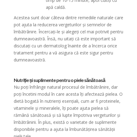
timp de 10-15 minute, apoi clătiți cu
apă caldă.
Acestea sunt doar câteva dintre remediile naturale care
pot ajuta la reducerea vergeturilor și semnelor de
îmbătrânire. Încercați-le și alegeți cel mai potrivit pentru
dumneavoastră. Însă, nu uitați că este important să
discutați cu un dermatolog înainte de a încerca orice
tratament pentru a vă asigura că este sigur pentru
dumneavoastră.
Nutriție și suplimente pentru o piele sănătoasă
Nu poți înfrânge natural procesul de îmbătrânire, dar
poți încetini modul în care acesta îți afectează pielea. O
dietă bogată în nutrienți esențiali, cum ar fi proteinele,
vitaminele și mineralele, îți poate ajuta pielea să
rămână sănătoasă și să lupte împotriva vergeturilor și
îmbătrânirii. În plus, există o varietate de suplimente
disponibile pentru a ajuta la îmbunătățirea sănătății
pielii tale.