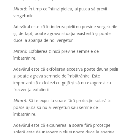
Mitură:
În timp ce întinzi pielea, ai putea să previi
vergeturile.
Adevărul este că întinderea pielii nu previne vergeturile
și, de fapt, poate agrava situația existentă și poate
duce la apariția de noi vergeturi.
Mitură:
Exfolierea zilnică previne semnele de
îmbătrânire.
Adevărul este că exfolierea excesivă poate dauna pielii
și poate agrava semnele de îmbătrânire. Este
important să exfoliezi cu grijă și să nu exagerezi cu
frecvența exfolierii.
Mitură:
Să te expui la soare fără protecție solară te
poate ajuta să nu ai vergeturi sau semne de
îmbătrânire.
Adevărul este că expunerea la soare fără protecție
solară este dăunătoare pielii și poate duce la apariția