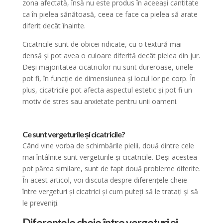
zona afectată, însă nu este produs în aceeași cantitate
ca în pielea sănătoasă, ceea ce face ca pielea să arate
diferit decât înainte.
Cicatricile sunt de obicei ridicate, cu o textură mai
densă și pot avea o culoare diferită decât pielea din jur.
Deși majoritatea cicatricilor nu sunt dureroase, unele
pot fi, în funcție de dimensiunea și locul lor pe corp. În
plus, cicatricile pot afecta aspectul estetic și pot fi un
motiv de stres sau anxietate pentru unii oameni.
Ce sunt vergeturile și cicatricile?
Când vine vorba de schimbările pielii, două dintre cele
mai întâlnite sunt vergeturile și cicatricile. Deși acestea
pot părea similare, sunt de fapt două probleme diferite.
În acest articol, voi discuta despre diferențele cheie
între vergeturi și cicatrici și cum puteți să le tratați și să
le preveniți.
Diferențele cheie între vergeturi și