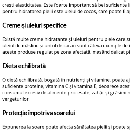
crești elasticitatea. Este foarte important să bei suficiente 
pentru hidratarea pielii este uleiul de cocos, care poate fi 
Creme și uleiuri specifice
Există multe creme hidratante și uleiuri pentru piele care s
uleiul de măsline și untul de cacao sunt câteva exemple de i
aceste produse regulat pe zona afectată, masând delicat piel
Dieta echilibrată
O dietă echilibrată, bogată în nutrienți și vitamine, poate a
suficiente proteine, vitamina C și vitamina E, deoarece aceste
consumul excesiv de alimente procesate, zahăr și grăsimi ne
vergeturilor.
Protecție împotriva soarelui
Expunerea la soare poate afecta sănătatea pielii și poate sp