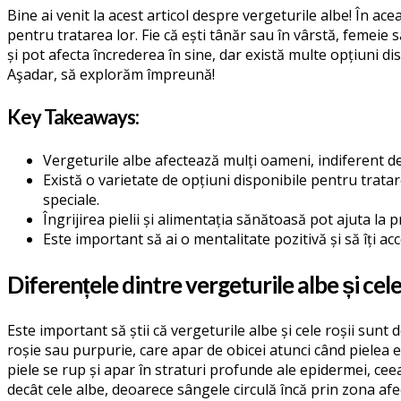
Bine ai venit la acest articol despre vergeturile albe! În ace
pentru tratarea lor. Fie că ești tânăr sau în vârstă, femeie s
și pot afecta încrederea în sine, dar există multe opțiuni d
Aşadar, să explorăm împreună!
Key Takeaways:
Vergeturile albe afectează mulți oameni, indiferent de
Există o varietate de opțiuni disponibile pentru trata
speciale.
Îngrijirea pielii și alimentația sănătoasă pot ajuta la 
Este important să ai o mentalitate pozitivă și să îți ac
Diferențele dintre vergeturile albe și cele
Este important să știi că vergeturile albe și cele roșii sunt d
roșie sau purpurie, care apar de obicei atunci când pielea 
piele se rup și apar în straturi profunde ale epidermei, ceea
decât cele albe, deoarece sângele circulă încă prin zona afec