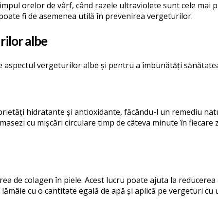
timpul orelor de vârf, când razele ultraviolete sunt cele mai p
, poate fi de asemenea utilă în prevenirea vergeturilor.
ilor albe
e aspectul vergeturilor albe și pentru a îmbunătăți sănătatea p
roprietăți hidratante și antioxidante, făcându-l un remediu na
ă masezi cu mișcări circulare timp de câteva minute în fiecare
rea de colagen în piele. Acest lucru poate ajuta la reducerea
la o lămâie cu o cantitate egală de apă și aplică pe vergeturi