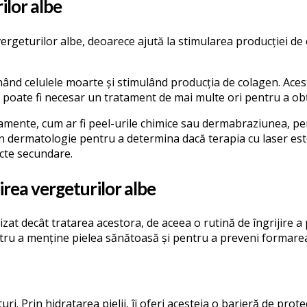
ilor albe
ergeturilor albe, deoarece ajută la stimularea producției de 
inând celulele moarte și stimulând producția de colagen. Aces
r poate fi necesar un tratament de mai multe ori pentru a obț
atamente, cum ar fi peel-urile chimice sau dermabraziunea, pe
 în dermatologie pentru a determina dacă terapia cu laser est
ecte secundare.
nirea vergeturilor albe
zat decât tratarea acestora, de aceea o rutină de îngrijire a p
ntru a menține pielea sănătoasă și pentru a preveni formarea
i. Prin hidratarea pielii, îi oferi acesteia o barieră de protec