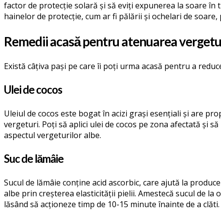
factor de protecție solară și să eviți expunerea la soare în 
hainelor de protecție, cum ar fi pălării și ochelari de soare
Remedii acasă pentru atenuarea vergetur
Există câțiva pași pe care îi poți urma acasă pentru a reduc
Ulei de cocos
Uleiul de cocos este bogat în acizi grași esențiali și are p
vergeturi. Poți să aplici ulei de cocos pe zona afectată și s
aspectul vergeturilor albe.
Suc de lămâie
Sucul de lămâie conține acid ascorbic, care ajută la produce
albe prin creșterea elasticității pielii. Amestecă sucul de 
lăsând să acționeze timp de 10-15 minute înainte de a clăti.