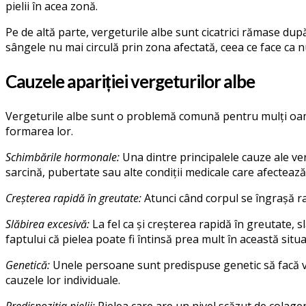
pielii în acea zonă.
Pe de altă parte, vergeturile albe sunt cicatrici rămase dup
sângele nu mai circulă prin zona afectată, ceea ce face ca n
Cauzele apariției vergeturilor albe
Vergeturile albe sunt o problemă comună pentru mulți oamen
formarea lor.
Schimbările hormonale:
Una dintre principalele cauze ale v
sarcină, pubertate sau alte condiții medicale care afectează
Creșterea rapidă în greutate:
Atunci când corpul se îngrașă ra
Slăbirea excesivă:
La fel ca și creșterea rapidă în greutate, 
faptului că pielea poate fi întinsă prea mult în această situa
Genetică:
Unele persoane sunt predispuse genetic să facă ver
cauzele lor individuale.
Predispoziția pielii:
Pielea care are un nivel scăzut de colagen