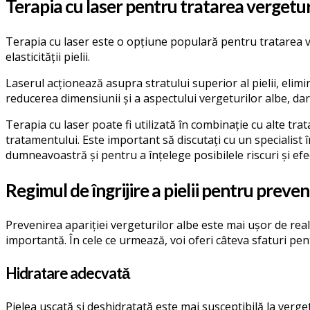
Terapia cu laser pentru tratarea vergetur
Terapia cu laser este o opțiune populară pentru tratarea v
elasticității pielii.
Laserul acționează asupra stratului superior al pielii, elim
reducerea dimensiunii și a aspectului vergeturilor albe, da
Terapia cu laser poate fi utilizată în combinație cu alte tr
tratamentului. Este important să discutați cu un specialist
dumneavoastră și pentru a înțelege posibilele riscuri și ef
Regimul de îngrijire a pielii pentru preve
Prevenirea apariției vergeturilor albe este mai ușor de reali
importantă. În cele ce urmează, voi oferi câteva sfaturi pe
Hidratare adecvată
Pielea uscată și deshidratată este mai susceptibilă la vergetur