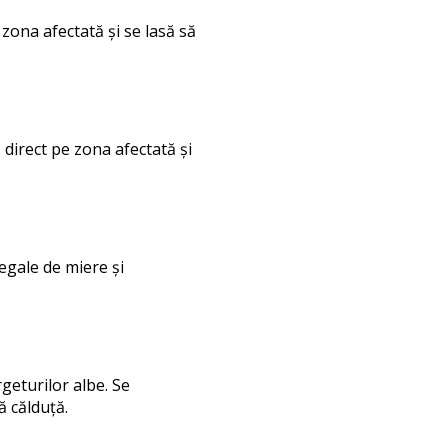
zona afectată și se lasă să
ă direct pe zona afectată și
egale de miere și
rgeturilor albe. Se
ă călduță.