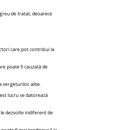
 greu de tratat, deoarece
ori care pot contribui la
re poate fi cauzată de
a vergeturilor albe.
cest lucru se datorează
le dezvolte indiferent de
) poate fi mai predispusă la