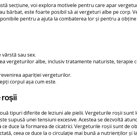
astă secțiune, voi explora motivele pentru care apar vergeturil
au bărbat, este foarte posibil să ai vergeturi albe pe corp. Ve
isponibile pentru a ajuta la combaterea lor și pentru a obține
 vârstă sau sex.
rea vergeturilor albe, inclusiv tratamente naturiste, terapie 
prevenirea apariției vergeturilor.
cepți corpul așa cum este.
 roșii
ouă tipuri diferite de leziuni ale pielii. Vergeturile roșii sunt
este supusă unei tensiuni excesive. Acestea se dezvoltă atunc
 ce duce la formarea de cicatrici. Vergeturile roșii sunt de ob
tată, ceea ce duce la o circulație mai bună a nutrienților și 