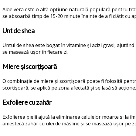
Aloe vera este o altă opțiune naturală populară pentru trata
se absoarbă timp de 15-20 minute înainte de a fi clătit cu a
Unt de shea
Untul de shea este bogat în vitamine și acizi grași, ajutând l
se masează ușor în fiecare zi.
Miere și scorțișoară
O combinație de miere și scorțișoară poate fi folosită pentr
scorțișoară, se aplică pe zona afectată și se lasă să acțione
Exfoliere cu zahăr
Exfolierea pielii ajută la eliminarea celulelor moarte și la 
amestecă zahăr cu ulei de măsline și se masează ușor pe zon