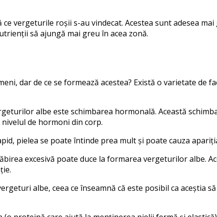
ă ce vergeturile roșii s-au vindecat. Acestea sunt adesea mai
utrienții să ajungă mai greu în acea zonă.
i, dar de ce se formează acestea? Există o varietate de fact
ergeturilor albe este schimbarea hormonală. Această schimba
 nivelul de hormoni din corp.
pid, pielea se poate întinde prea mult și poate cauza apariți
slăbirea excesivă poate duce la formarea vergeturilor albe. A
ție.
geturi albe, ceea ce înseamnă că este posibil ca aceștia să 
 (o proteină care ajută la menținerea pielii fermă și elastică