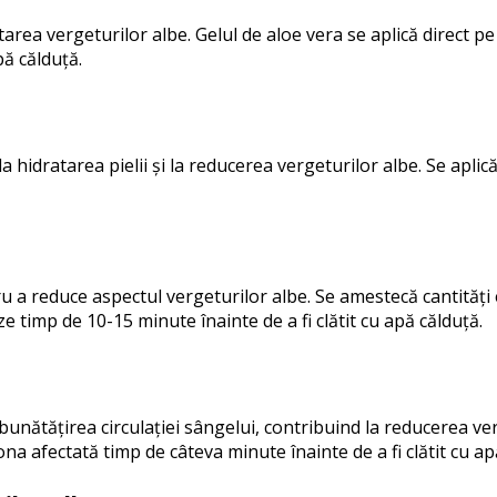
rea vergeturilor albe. Gelul de aloe vera se aplică direct pe 
pă călduță.
a hidratarea pielii și la reducerea vergeturilor albe. Se aplic
u a reduce aspectul vergeturilor albe. Se amestecă cantități 
ze timp de 10-15 minute înainte de a fi clătit cu apă călduță.
îmbunătățirea circulației sângelui, contribuind la reducerea ve
a afectată timp de câteva minute înainte de a fi clătit cu ap