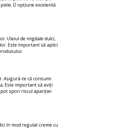
e piele. O opțiune excelentă
r. Uleiul de migdale dulci,
or. Este important să aplici
produsului.
or. Asigură-te că consumi
ia. Este important să eviți
ot spori riscul apariției
lici în mod regulat creme cu