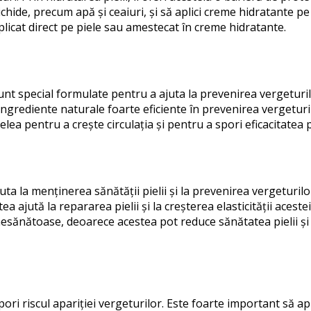
lichide, precum apă și ceaiuri, și să aplici creme hidratante p
aplicat direct pe piele sau amestecat în creme hidratante.
unt special formulate pentru a ajuta la prevenirea vergeturilo
ngrediente naturale foarte eficiente în prevenirea vergeturil
ea pentru a crește circulația și pentru a spori eficacitatea 
juta la menținerea sănătății pielii și la prevenirea vergeturil
a ajută la repararea pielii și la creșterea elasticității aceste
sănătoase, deoarece acestea pot reduce sănătatea pielii și p
ori riscul apariției vergeturilor. Este foarte important să ap