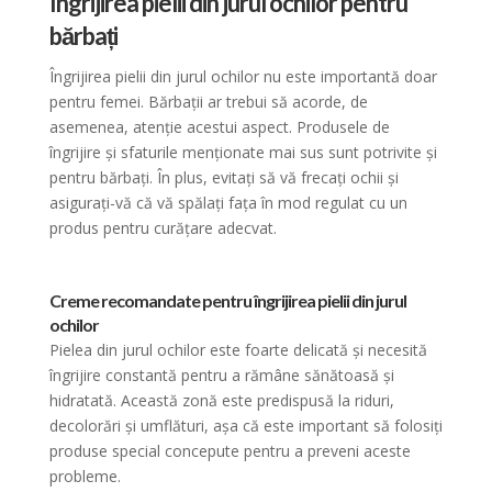
Îngrijirea pielii din jurul ochilor pentru
bărbați
Îngrijirea pielii din jurul ochilor nu este importantă doar
pentru femei. Bărbații ar trebui să acorde, de
asemenea, atenție acestui aspect. Produsele de
îngrijire și sfaturile menționate mai sus sunt potrivite și
pentru bărbați. În plus, evitați să vă frecați ochii și
asigurați-vă că vă spălați fața în mod regulat cu un
produs pentru curățare adecvat.
Creme recomandate pentru îngrijirea pielii din jurul
ochilor
Pielea din jurul ochilor este foarte delicată și necesită
îngrijire constantă pentru a rămâne sănătoasă și
hidratată. Această zonă este predispusă la riduri,
decolorări și umflături, așa că este important să folosiți
produse special concepute pentru a preveni aceste
probleme.