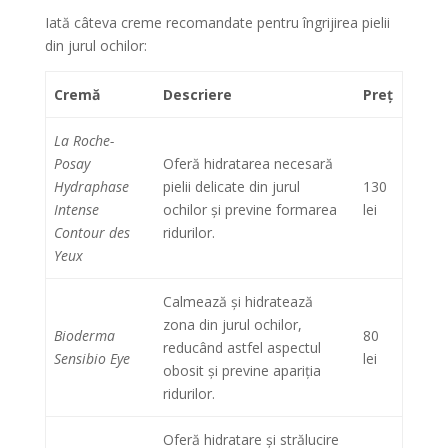
Iată câteva creme recomandate pentru îngrijirea pielii
din jurul ochilor:
Cremă
Descriere
Preț
La Roche-
Posay
Oferă hidratarea necesară
Hydraphase
pielii delicate din jurul
130
Intense
ochilor și previne formarea
lei
Contour des
ridurilor.
Yeux
Calmează și hidratează
zona din jurul ochilor,
Bioderma
80
reducând astfel aspectul
Sensibio Eye
lei
obosit și previne apariția
ridurilor.
Oferă hidratare și strălucire