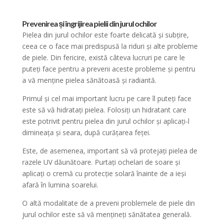
Prevenirea și îngrijirea pielii din jurul ochilor
Pielea din jurul ochilor este foarte delicată și subțire,
ceea ce o face mai predispusă la riduri și alte probleme
de piele. Din fericire, există câteva lucruri pe care le
puteți face pentru a preveni aceste probleme și pentru
a vă menține pielea sănătoasă și radiantă.
Primul și cel mai important lucru pe care îl puteți face
este să vă hidratați pielea. Folosiți un hidratant care
este potrivit pentru pielea din jurul ochilor și aplicați-l
dimineața și seara, după curățarea feței.
Este, de asemenea, important să vă protejați pielea de
razele UV dăunătoare. Purtați ochelari de soare și
aplicați o cremă cu protecție solară înainte de a ieși
afară în lumina soarelui.
O altă modalitate de a preveni problemele de piele din
jurul ochilor este să vă mențineți sănătatea generală.