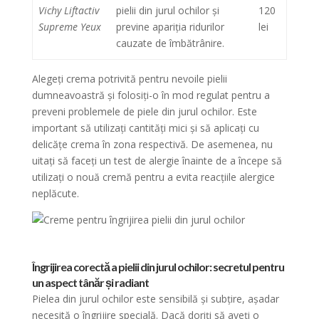
Vichy Liftactiv
pielii din jurul ochilor și
120
Supreme Yeux
previne apariția ridurilor
lei
cauzate de îmbătrânire.
Alegeți crema potrivită pentru nevoile pielii
dumneavoastră și folosiți-o în mod regulat pentru a
preveni problemele de piele din jurul ochilor. Este
important să utilizați cantități mici și să aplicați cu
delicățe crema în zona respectivă. De asemenea, nu
uitați să faceți un test de alergie înainte de a începe să
utilizați o nouă cremă pentru a evita reacțiile alergice
neplăcute.
Îngrijirea corectă a pielii din jurul ochilor: secretul pentru
un aspect tânăr și radiant
Pielea din jurul ochilor este sensibilă și subțire, așadar
necesită o îngrijire specială. Dacă doriți să aveți o