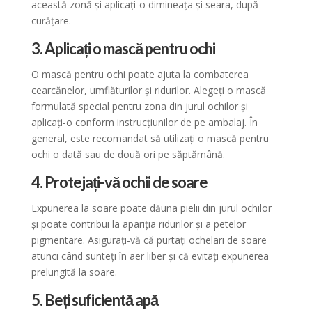
această zonă și aplicați-o dimineața și seara, după
curățare.
3. Aplicați o mască pentru ochi
O mască pentru ochi poate ajuta la combaterea
cearcănelor, umflăturilor și ridurilor. Alegeți o mască
formulată special pentru zona din jurul ochilor și
aplicați-o conform instrucțiunilor de pe ambalaj. În
general, este recomandat să utilizați o mască pentru
ochi o dată sau de două ori pe săptămână.
4. Protejați-vă ochii de soare
Expunerea la soare poate dăuna pielii din jurul ochilor
și poate contribui la apariția ridurilor și a petelor
pigmentare. Asigurați-vă că purtați ochelari de soare
atunci când sunteți în aer liber și că evitați expunerea
prelungită la soare.
5. Beți suficientă apă