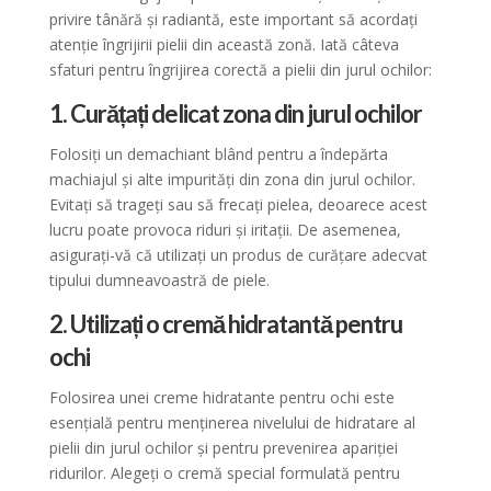
privire tânără și radiantă, este important să acordați
atenție îngrijirii pielii din această zonă. Iată câteva
sfaturi pentru îngrijirea corectă a pielii din jurul ochilor:
1. Curățați delicat zona din jurul ochilor
Folosiți un demachiant blând pentru a îndepărta
machiajul și alte impurități din zona din jurul ochilor.
Evitați să trageți sau să frecați pielea, deoarece acest
lucru poate provoca riduri și iritații. De asemenea,
asigurați-vă că utilizați un produs de curățare adecvat
tipului dumneavoastră de piele.
2. Utilizați o cremă hidratantă pentru
ochi
Folosirea unei creme hidratante pentru ochi este
esențială pentru menținerea nivelului de hidratare al
pielii din jurul ochilor și pentru prevenirea apariției
ridurilor. Alegeți o cremă special formulată pentru