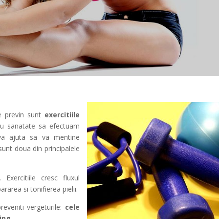
se previn sunt
exercitiile
tru sanatate sa efectuam
e va ajuta sa va mentine
 sunt doua din principalele
. Exercitiile cresc fluxul
pararea si tonifierea pielii.
preveniti vergeturile:
cele
hing
.