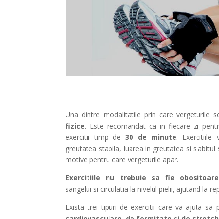
Una dintre modalitatile prin care vergeturile 
fizice
. Este recomandat ca in fiecare zi pen
exercitii timp de
30 de minute
. Exercitiil
greutatea stabila, luarea in greutatea si slabitul
motive pentru care vergeturile apar.
Exercitiile nu trebuie sa fie obositoare
sangelui si circulatia la nivelul pielii, ajutand la re
Exista trei tipuri de exercitii care va ajuta sa 
cardiovasculare, de fermitate si de stretc