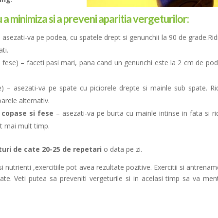
 a minimiza si a preveni aparitia vergeturilor:
 asezati-va pe podea, cu spatele drept si genunchii la 90 de grade.Ridi
ti.
i fese) – faceti pasi mari, pana cand un genunchi este la 2 cm de pod
) – asezati-va pe spate cu piciorele drepte si mainle sub spate. Rid
oarele alternativ.
, copase si fese
– asezati-va pe burta cu mainle intinse in fata si rid
at mai mult timp.
turi de cate 20-25 de repetari
o data pe zi.
nutrienti ,exercitiile pot avea rezultate pozitive. Exercitii si antrenam
te. Veti putea sa preveniti vergeturile si in acelasi timp sa va ment