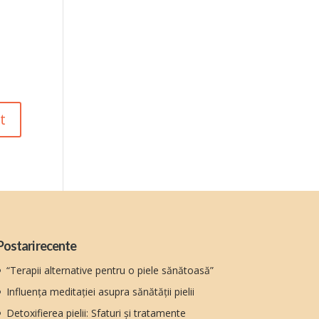
Postari recente
“Terapii alternative pentru o piele sănătoasă”
Influența meditației asupra sănătății pielii
Detoxifierea pielii: Sfaturi și tratamente