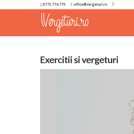
0775.774.775
office@vergeturi.ro
Exercitii si vergeturi