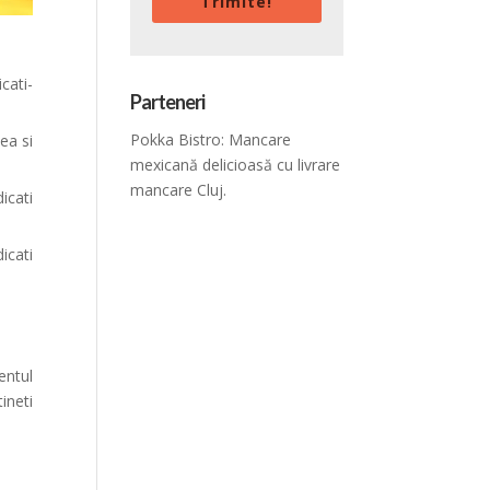
Trimite!
cati-
Parteneri
Pokka Bistro: Mancare
ea si
mexicană delicioasă cu
livrare
mancare Cluj
.
icati
icati
entul
ineti