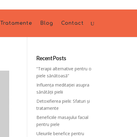
Tratamente
Blog
Contact
Recent Posts
“Terapii alternative pentru o
piele sănătoasă”
Influența meditației asupra
sănătății pielii
Detoxifierea pielii: Sfaturi și
tratamente
Beneficiile masajului facial
pentru piele
Uleiurile benefice pentru