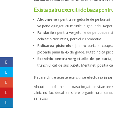
Exista patru exercitii de baza pentru
Abdomene
( pentru vergeturile de pe burta) –
va pana ajungeti cu mainile la genunchi. Repeta
Fandarile
( pentru vergeturile de pe coapse s
celalalt picior intins, paralel cu podeaua.
Ridicarea piciorelor
(pentru burta si coapse
picioarle pana la 45 de grade. Puteti ridica pici
Exercitiu pentru vergeturile de pe burta
trunchiul cat de sus puteti. Mentineti pozitia c
Fiecare dintre aceste exercitii se efectuaza in
se
Alaturi de o dieta sanatoasa bogata in vitamine si 
zilnic nu fac decat sa ofere organismului sanata
sanatosi.