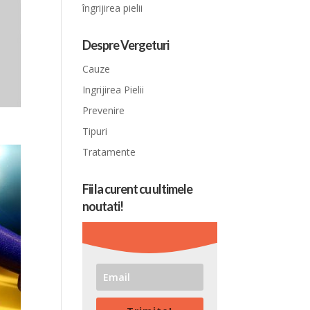
îngrijirea pielii
Despre Vergeturi
Cauze
Ingrijirea Pielii
Prevenire
Tipuri
Tratamente
Fii la curent cu ultimele
noutati!