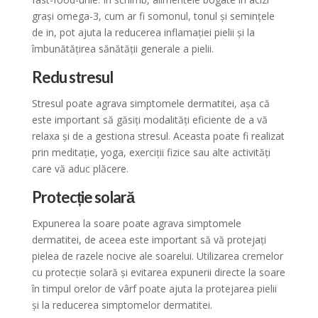
grași omega-3, cum ar fi somonul, tonul și semințele
de in, pot ajuta la reducerea inflamației pielii și la
îmbunătățirea sănătății generale a pielii.
Redu stresul
Stresul poate agrava simptomele dermatitei, așa că
este important să găsiți modalități eficiente de a vă
relaxa și de a gestiona stresul. Aceasta poate fi realizat
prin meditație, yoga, exerciții fizice sau alte activități
care vă aduc plăcere.
Protecție solară
Expunerea la soare poate agrava simptomele
dermatitei, de aceea este important să vă protejați
pielea de razele nocive ale soarelui. Utilizarea cremelor
cu protecție solară și evitarea expunerii directe la soare
în timpul orelor de vârf poate ajuta la protejarea pielii
și la reducerea simptomelor dermatitei.