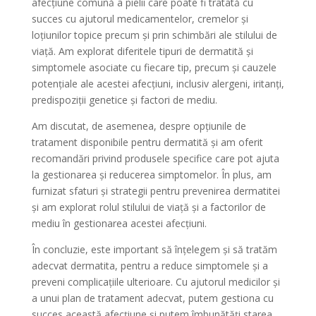
afecțiune comună a pielii care poate fi tratată cu
succes cu ajutorul medicamentelor, cremelor și
loțiunilor topice precum și prin schimbări ale stilului de
viață. Am explorat diferitele tipuri de dermatită și
simptomele asociate cu fiecare tip, precum și cauzele
potențiale ale acestei afecțiuni, inclusiv alergeni, iritanți,
predispoziții genetice și factori de mediu.
Am discutat, de asemenea, despre opțiunile de
tratament disponibile pentru dermatită și am oferit
recomandări privind produsele specifice care pot ajuta
la gestionarea și reducerea simptomelor. În plus, am
furnizat sfaturi și strategii pentru prevenirea dermatitei
și am explorat rolul stilului de viață și a factorilor de
mediu în gestionarea acestei afecțiuni.
În concluzie, este important să înțelegem și să tratăm
adecvat dermatita, pentru a reduce simptomele și a
preveni complicațiile ulterioare. Cu ajutorul medicilor și
a unui plan de tratament adecvat, putem gestiona cu
succes această afecțiune și putem îmbunătăți starea