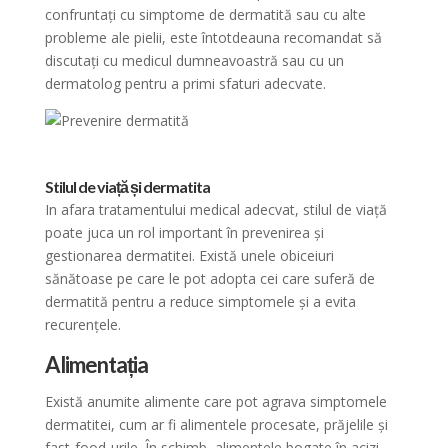
confruntați cu simptome de dermatită sau cu alte
probleme ale pielii, este întotdeauna recomandat să
discutați cu medicul dumneavoastră sau cu un
dermatolog pentru a primi sfaturi adecvate.
Stilul de viață și dermatita
In afara tratamentului medical adecvat, stilul de viață
poate juca un rol important în prevenirea și
gestionarea dermatitei. Există unele obiceiuri
sănătoase pe care le pot adopta cei care suferă de
dermatită pentru a reduce simptomele și a evita
recurențele.
Alimentația
Există anumite alimente care pot agrava simptomele
dermatitei, cum ar fi alimentele procesate, prăjelile și
fast-food-urile. În schimb, alimentele bogate în acizi