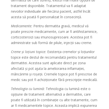
dermatită de care suferiți, există mai multe opțiuni de
tratament disponibile. Tratamentul va fi adaptat
nevoilor individuale ale fiecărui pacient, astfel încât
acesta să poată fi personalizat în consecință.
Medicamente:
Pentru dermatita gravă, medicul vă
poate prescrie medicamente, cum ar fi antihistaminice,
corticosteroizi sau imunosupresoare. Acestea pot fi
administrate sub formă de pilule, injecții sau creme.
Creme și loțiuni topice:
Existența cremelor și loțiunilor
topice este destul de recomandată pentru tratamentul
dermatitei. Acestea sunt aplicate direct pe zona
afectată și pot ajuta la ameliorarea inflamației,
mâncărimii și roșeții. Cremele topice pot fi prescrise de
medic sau pot fi achiziționate fără prescripție medicală.
Tehnologia cu lumină:
Tehnologia cu lumină este o
opțiune de tratament alternativă a dermatitei, care
poate fi utilizată în combinație cu alte tratamente, cum
ar fi medicamentele topice. Aceasta implică expunerea