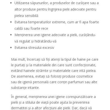
Utilizarea săpunurilor, a produselor de curățare sau a
altor produse pentru îngrijirea pielii adecvate pentru
pielea sensibilă
Evitarea temperaturilor extreme, cum ar fi apa foarte
caldă sau foarte rece
Menținerea unei igiene adecvate a pielii, curățându-
vă regulat și hidratându-vă
Evitarea stresului excesiv
Mai mult, încercați să fiți atenți la tipul de haine pe care
le purtați și la materialele din care sunt confecționate,
evitând hainele strâmte și materialele care irită pielea.
De asemenea, evitați să folosiți produse cosmetice
sau de igienă personală care conțin parfumuri sau alte
substanțe iritante.
În general, menținerea unei igiene corespunzătoare a
pielii și a stilului de viață poate ajuta la prevenirea
dermatitei și a altor afecțiuni ale pielii. Dar, dacă vă