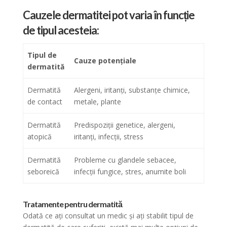
Cauzele dermatitei pot varia în funcție
de tipul acesteia:
Tipul de
Cauze potențiale
dermatită
Dermatită
Alergeni, iritanți, substanțe chimice,
de contact
metale, plante
Dermatită
Predispoziții genetice, alergeni,
atopică
iritanți, infecții, stress
Dermatită
Probleme cu glandele sebacee,
seboreică
infecții fungice, stres, anumite boli
Tratamente pentru dermatită
Odată ce ați consultat un medic și ați stabilit tipul de