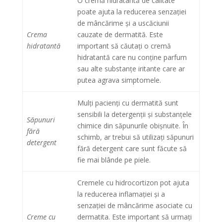
O cremă hidratantă de calitate
poate ajuta la reducerea senzației
de mâncărime și a uscăciunii
Crema
cauzate de dermatită. Este
hidratantă
important să căutați o cremă
hidratantă care nu conține parfum
sau alte substanțe iritante care ar
putea agrava simptomele.
Mulți pacienți cu dermatită sunt
sensibili la detergenții și substanțele
Săpunuri
chimice din săpunurile obișnuite. În
fără
schimb, ar trebui să utilizați săpunuri
detergent
fără detergent care sunt făcute să
fie mai blânde pe piele.
Cremele cu hidrocortizon pot ajuta
la reducerea inflamației și a
senzației de mâncărime asociate cu
Creme cu
dermatita. Este important să urmați