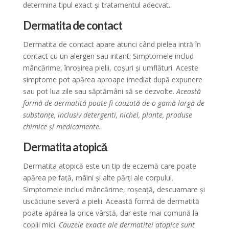
determina tipul exact și tratamentul adecvat.
Dermatita de contact
Dermatita de contact apare atunci când pielea intră în
contact cu un alergen sau iritant. Simptomele includ
mâncărime, înroșirea pielii, coșuri și umflături. Aceste
simptome pot apărea aproape imediat după expunere
sau pot lua zile sau săptămâni să se dezvolte.
Această
formă de dermatită poate fi cauzată de o gamă largă de
substanțe, inclusiv detergenti, nichel, plante, produse
chimice și medicamente.
Dermatita atopică
Dermatita atopică este un tip de eczemă care poate
apărea pe față, mâini și alte părți ale corpului.
Simptomele includ mâncărime, roșeață, descuamare și
uscăciune severă a pielii. Această formă de dermatită
poate apărea la orice vârstă, dar este mai comună la
copiii mici.
Cauzele exacte ale dermatitei atopice sunt