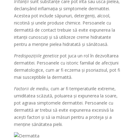
Iritanții
sunt substanțe care pot irita sau usca pielea,
declanșând inflamația și simptomele dermatitei.
Acestea pot include săpunuri, detergenți, alcool,
nicotină și unele produse chimice. Persoanele cu
dermatită de contact trebuie să evite expunerea la
iritanții cunoscuți și să utilizeze creme hidratante
pentru a menține pielea hidratată și sănătoasă.
Predispozițiile genetice
pot juca un rol în dezvoltarea
dermatitei. Persoanele cu istoric familial de afecțiuni
dermatologice, cum ar fi eczema și psoriazisul, pot fi
mai susceptibile la dermatită.
Factorii de mediu
, cum ar fi temperaturile extreme,
umiditatea scăzută, poluarea și expunerea la soare,
pot agrava simptomele dermatitei. Persoanele cu
dermatită ar trebui să evite expunerea excesivă la
acești factori și să ia măsuri pentru a proteja și a
menține sănătatea pielii.